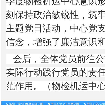
季度物检机运中心意识
刻保持政治敏锐性，筑
主题党日活动，中心党
信念，增强了廉洁意识
会后，全体党员前往公
实际行动践行党员的责
范作用。（物检机运中心
洛阳工业控股集团有限公司
中国石油化工集团公司
中国石化石油