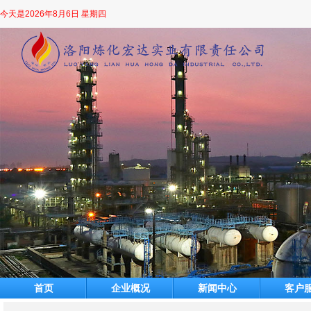
今天是
2026年8月6日 星期四
首页
企业概况
新闻中心
客户