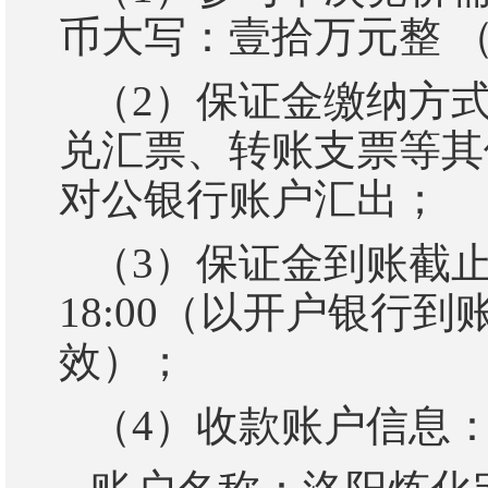
币大写：壹拾万元整
（
（
2
）
保证金缴纳方
兑汇票、转账支票等其
对公银行
账户汇出
；
（
3
）
保证金到账截
18:00
（以开户银行到
效）；
（
4
）
收款账户信息