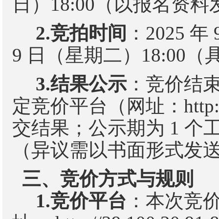
日
）
18
:00
（以报名资料
2.
竞拍时间
：
2025
年
9
日（星期
二
）
18
:00
（
3.
结果公示
：竞价结
定竞价平台（网址：
http
交结果；公示期为
1
个
（异议需以书面形式发
三、竞价方式与规则
1.
竞价平台
：本次竞