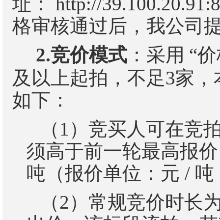
址：
http://39.100.20.91:
格
审核通过后
，我公司
2.
竞价模式
：采用
“
价
及以上起拍，不足
3
家，
如下：
（
1
）
竞买人可在竞
须高于前一轮最高报价
吨（报价单位：元
/
吨
（
2
）
常规竞价时长