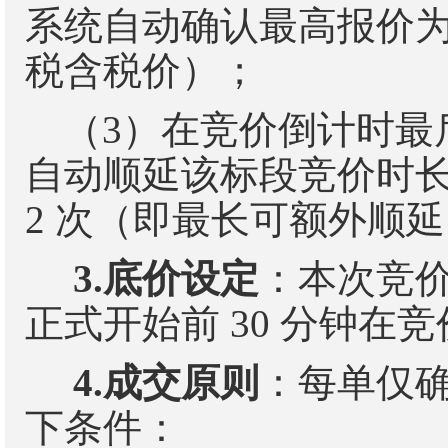
系统自动确认最高报价
税含税价）；
（
3
）在竞价倒计时最
自动顺延该标段竞价时
2
次（即最长可额外顺
3.
底价设定
：本次竞
正式开始前
30
分钟在竞
4.
成交原则
：
每单
仅
下条件：