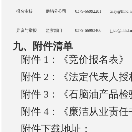
报名审核
供销分公司
0379-66992281
xiay@lhhd.n
异议与举报
监察部门
0379-66993466
jjjcb@lhhd.n
九、附件清单
附件
1
：《竞价报名表》
附件
2
：《法定代表人授
附件
3
：《
石脑油
产品检
附件
4
：《廉洁从业责任
附件下载地址：