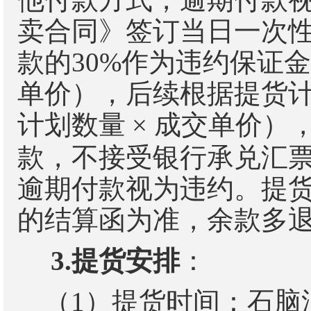
卖合同》签订当日一次
款
的
30%
作为违约保证金
单价），
后续根据提货
计划
数量
×
成交单价
）
款，
不接受银行承兑汇
逾期付款视为违约
。
提
的结算函为准，余款多
3.
提货安排
：
（
1
）提货时间：
石脑